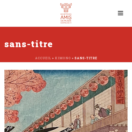
sans-titre
ACCUEIL
»
KIMONO
»
SANS-TITRE