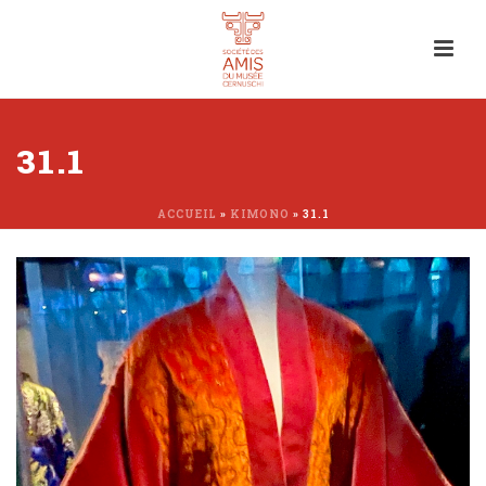
31.1
ACCUEIL
»
KIMONO
»
31.1