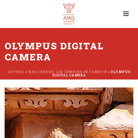
OLYMPUS DIGITAL
CAMERA
ACCUEIL
»
KHAJURĀHO, LES TEMPLES DE L’AMOUR
»
OLYMPUS
DIGITAL CAMERA