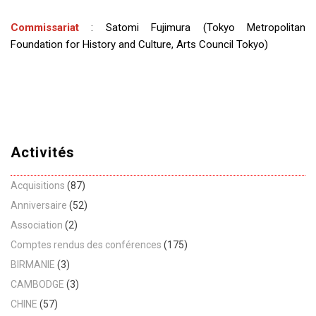
Commissariat
: Satomi Fujimura (Tokyo Metropolitan
Foundation for History and Culture, Arts Council Tokyo)
Activités
Acquisitions
(87)
Anniversaire
(52)
Association
(2)
Comptes rendus des conférences
(175)
BIRMANIE
(3)
CAMBODGE
(3)
CHINE
(57)