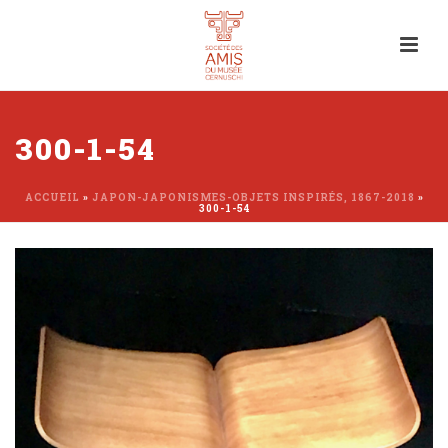
300-1-54
ACCUEIL
»
JAPON-JAPONISMES-OBJETS INSPIRÉS, 1867-2018
»
300-1-54