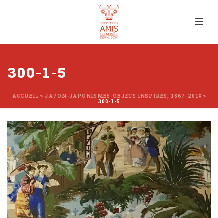
300-1-5
ACCUEIL
»
JAPON-JAPONISMES-OBJETS INSPIRÉS, 1867-2018
»
300-1-5