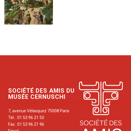
SOCIÉTÉ DES AMIS DU
MUSÉE CERNUSCHI
7, avenue Vélasquez 75008 Paris
Tél. : 01 53 96 21 50
Fax : 01 53 96 21 96
Email: