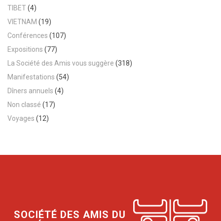
TIBET
(4)
VIETNAM
(19)
Conférences
(107)
Expositions
(77)
La Société des Amis vous suggère
(318)
Manifestations
(54)
Dîners annuels
(4)
Non classé
(17)
Voyages
(12)
SOCIÉTÉ DES AMIS DU