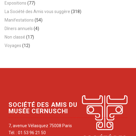
Expositions
(77)
La Société des Amis vous suggère
(318)
Manifestations
(54)
Dîners annuels
(4)
Non classé
(17)
Voyages
(12)
SOCIÉTÉ DES AMIS DU
MUSÉE CERNUSCHI
7, avenue Vélasquez 75008 Paris
Tél. : 01 53 96 21 50