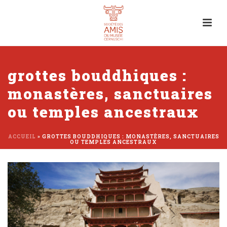
grottes bouddhiques :
monastères, sanctuaires
ou temples ancestraux
ACCUEIL
»
GROTTES BOUDDHIQUES : MONASTÈRES, SANCTUAIRES
OU TEMPLES ANCESTRAUX