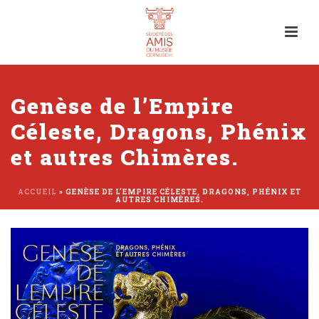
Genèse de l’Empire
Céleste, Dragons, Phénix
et autres Chimères.
ACCUEIL
»
GENÈSE DE L’EMPIRE CÉLESTE, DRAGONS, PHÉNIX ET
AUTRES CHIMÈRES.