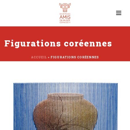
Figurations coréennes
ACCUEIL
»
FIGURATIONS CORÉENNES