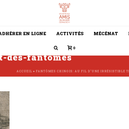
ADHÉRER EN LIGNE
ACTIVITÉS
MÉCÉNAT
0
t-des-fantomes
ACCUEIL
»
FANTÔMES CHINOIS: AU FIL D’UNE IRRÉSISTIBLE 