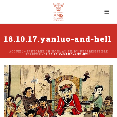
18.10.17.yanluo-and-hell
ACCUEIL
»
FANTÔMES CHINOIS: AU FIL D’UNE IRRÉSISTIBLE
TERREUR
»
18.10.17.YANLUO-AND-HELL