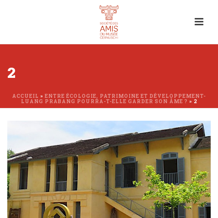
2
ACCUEIL
»
ENTRE ÉCOLOGIE, PATRIMOINE ET DÉVELOPPEMENT-
LUANG PRABANG POURRA-T-ELLE GARDER SON ÂME ?
»
2