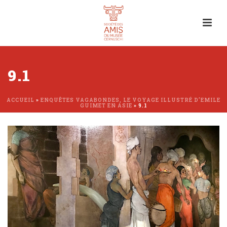
9.1
ACCUEIL
»
ENQUÊTES VAGABONDES, LE VOYAGE ILLUSTRÉ D’EMILE
GUIMET EN ASIE
»
9.1