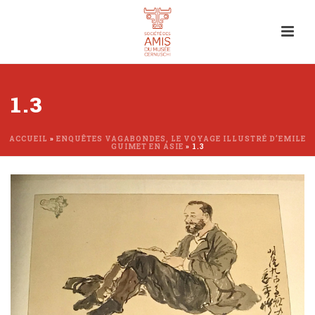
1.3
ACCUEIL
»
ENQUÊTES VAGABONDES, LE VOYAGE ILLUSTRÉ D’EMILE
GUIMET EN ASIE
»
1.3