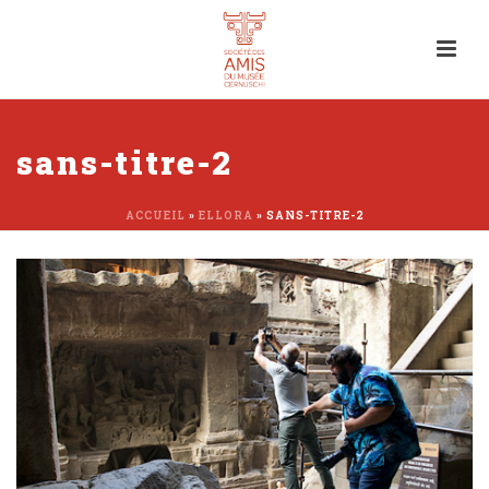
sans-titre-2
ACCUEIL
»
ELLORA
»
SANS-TITRE-2