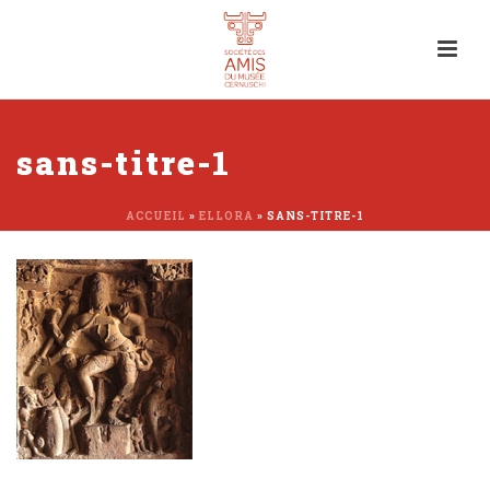
sans-titre-1
ACCUEIL
»
ELLORA
»
SANS-TITRE-1