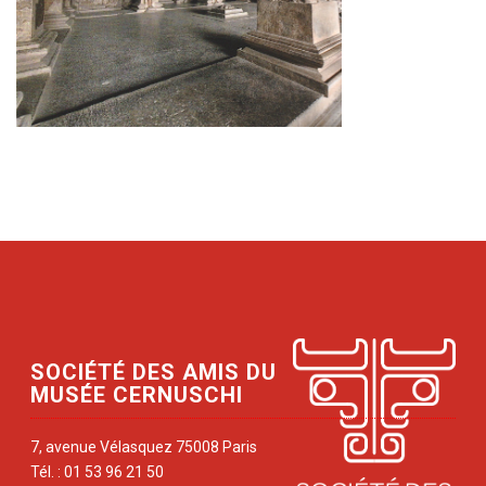
SOCIÉTÉ DES AMIS DU
MUSÉE CERNUSCHI
7, avenue Vélasquez 75008 Paris
Tél. : 01 53 96 21 50