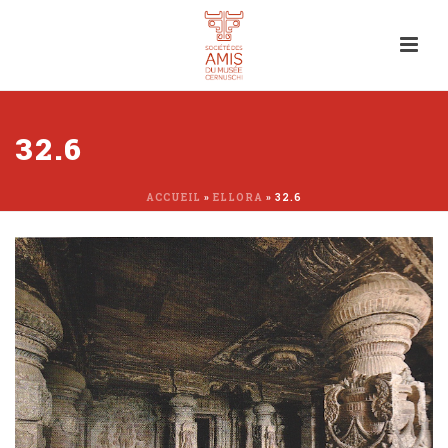
32.6
ACCUEIL
»
ELLORA
»
32.6