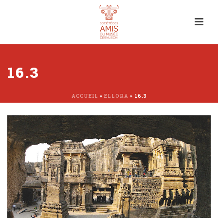
16.3
ACCUEIL
»
ELLORA
»
16.3