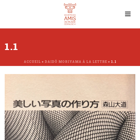
1.1
ACCUEIL
»
DAIDÕ MORIYAMA À LA LETTRE
»
1.1