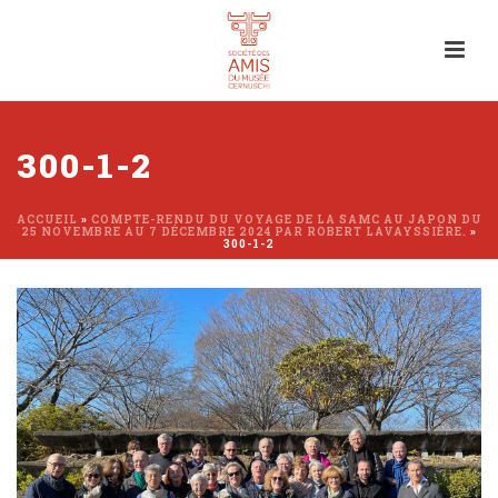
300-1-2
ACCUEIL
»
COMPTE-RENDU DU VOYAGE DE LA SAMC AU JAPON DU
25 NOVEMBRE AU 7 DÉCEMBRE 2024 PAR ROBERT LAVAYSSIÈRE.
»
300-1-2