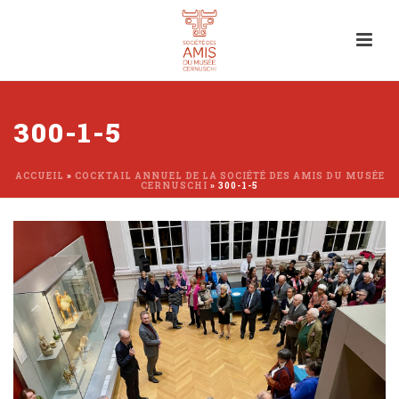
300-1-5
ACCUEIL
»
COCKTAIL ANNUEL DE LA SOCIÉTÉ DES AMIS DU MUSÉE
CERNUSCHI
»
300-1-5