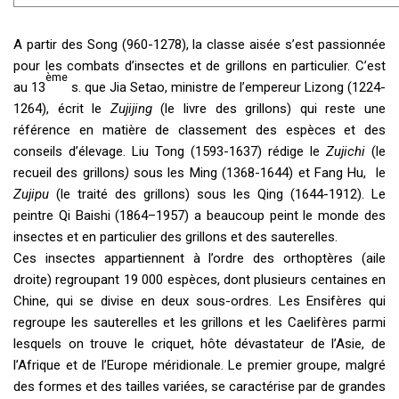
A partir des Song (960-1278), la classe aisée s’est passionnée
pour les combats d’insectes et de grillons en particulier. C’est
ème
au 13
s. que Jia Setao, ministre de l’empereur Lizong (1224-
1264), écrit le
Zujijing
(le livre des grillons) qui reste une
référence en matière de classement des espèces et des
conseils d’élevage. Liu Tong (1593-1637) rédige le
Zujichi
(le
recueil des grillons
)
sous les Ming (1368-1644) et Fang Hu, le
Zujipu
(le traité des grillons) sous les Qing (1644-1912). Le
peintre Qi Baishi (1864–1957) a beaucoup peint le monde des
insectes et en particulier des grillons et des sauterelles.
Ces insectes appartiennent à l’ordre des orthoptères (aile
droite) regroupant 19 000 espèces, dont plusieurs centaines en
Chine, qui se divise en deux sous-ordres. Les Ensifères qui
regroupe les sauterelles et les grillons et les Caelifères parmi
lesquels on trouve le criquet, hôte dévastateur de l’Asie, de
l’Afrique et de l’Europe méridionale. Le premier groupe, malgré
des formes et des tailles variées, se caractérise par de grandes