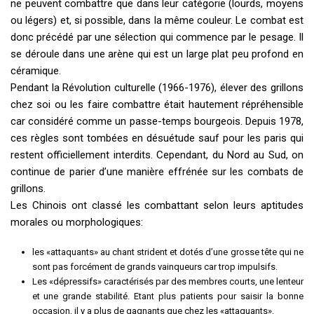
ne peuvent combattre que dans leur catégorie (lourds, moyens
ou légers) et, si possible, dans la même couleur. Le combat est
donc précédé par une sélection qui commence par le pesage. Il
se déroule dans une arène qui est un large plat peu profond en
céramique.
Pendant la Révolution culturelle (1966-1976), élever des grillons
chez soi ou les faire combattre était hautement répréhensible
car considéré comme un passe-temps bourgeois. Depuis 1978,
ces règles sont tombées en désuétude sauf pour les paris qui
restent officiellement interdits. Cependant, du Nord au Sud, on
continue de parier d’une manière effrénée sur les combats de
grillons.
Les Chinois ont classé les combattant selon leurs aptitudes
morales ou morphologiques:
les «attaquants» au chant strident et dotés d’une grosse tête qui ne
sont pas forcément de grands vainqueurs car trop impulsifs.
Les «dépressifs» caractérisés par des membres courts, une lenteur
et une grande stabilité. Etant plus patients pour saisir la bonne
occasion, il y a plus de gagnants que chez les «attaquants».