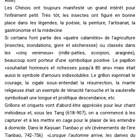
Asie).
Les Chinois ont toujours manifesté un grand intérêt pour
l’infiniment petit. Très tôt, les insectes ont figuré en bonne
place dans les légendes, la poésie, la peinture, l’artisanat, la
gastronomie et la médecine.
Si certains font partie des «quatre calamités» de l’agriculture
(insectes, inondations, givre et sécheresse) ou classés dans
les «cinq venimeux» (mille-pattes, scorpion, araignée),
beaucoup sont porteur d’une symbolique positive. Le papillon
«souhaitait honneurs et richesses jusqu’à 80 ans» mais était
aussi le symbole d’amours indissolubles. Le grillon exprimait le
courage, la cigale sous-entendait la résurrection, la mante
religieuse était un exemple de ténacité farouche et la sauterelle
symbolisait une longue et prolifique descendance, etc.
Grillons et criquets vont d’abord être appréciés pour leur chant
mélodieux et, sous les Tang (618-907), on a commencé à les
capturer et à les mettre en cage pour le plaisir de les entendre
à domicile. Dans le
Kaiyuan Tianbao yi shi
(évènements de l’ère
Tianbao, 742-756) «
Lorsque l’automne arrive, les dames du