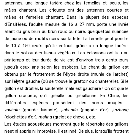
antennes, une longue tarière chez les femelles et, seuls, les
mâles chantent. Les criquets ont des antennes courtes et
mâles et femelles chantent. Dans la plupart des espèces
d’Ensifères, l’adulte mesure de 16 à 27 mm, porte une livrée
allant du gris brun au brun roux ou noire, quelquefois nuancée
de jaune ou de motifs noirs sur la tête. La femelle peut pondre
de 10 à 150 œufs qu’elle enfouit, grâce à sa longue tarière,
dans le sol ou des tissus végétaux. Les éclosions ont lieu au
printemps et leur durée de vie est d’environ trois cents jours
jusqu’à deux ans selon les espèces. Le chant du grillon est
obtenu par le frottement de l’élytre droite (munie de l’archet)
sur l’élytre gauche (où se trouve le grattoir ou chanterelle). Si le
grillon est droitier, la sauterelle mâle est gauchère ! On dit que le
grillon craquète, qu’il grésille ou grésillonne. En Chine, les
différentes espèces possèdent des noms imagés :
youhulu
(gourde luisante),
jinbaoda
(pagode d’or),
jinzhong
(clochettes d’or),
maling
(grelot de cheval), etc.
Les études acoustiques montrent que le répertoire des grillons
n’est ni appris ni improvisé, il est inné. De plus, lorsqu’ils frottent