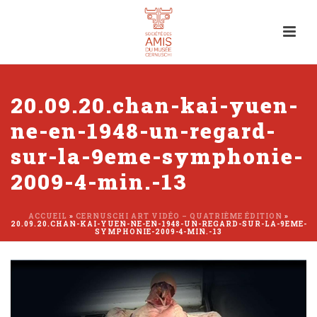
20.09.20.chan-kai-yuen-
ne-en-1948-un-regard-
sur-la-9eme-symphonie-
2009-4-min.-13
ACCUEIL
»
CERNUSCHI ART VIDÉO – QUATRIÈME ÉDITION
»
20.09.20.CHAN-KAI-YUEN-NE-EN-1948-UN-REGARD-SUR-LA-9EME-
SYMPHONIE-2009-4-MIN.-13