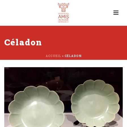
Céladon
ACCUEIL
»
CÉLADON