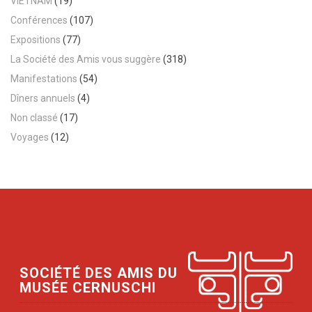
VIETNAM
(19)
Conférences
(107)
Expositions
(77)
La Société des Amis vous suggère
(318)
Manifestations
(54)
Dîners annuels
(4)
Non classé
(17)
Voyages
(12)
SOCIÉTÉ DES AMIS DU
MUSÉE CERNUSCHI