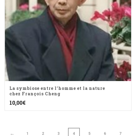
La symbiose entre l’homme et la nature
chez François Cheng
10,00
€
←
1
2
3
4
5
6
7