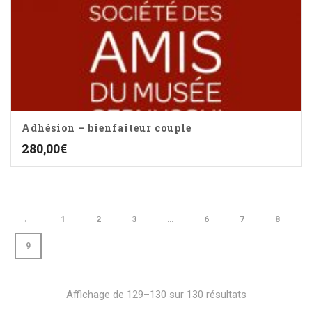
Adhésion – bienfaiteur couple
280,00
€
←
1
2
3
…
6
7
8
9
Affichage de 129–130 sur 130 résultats