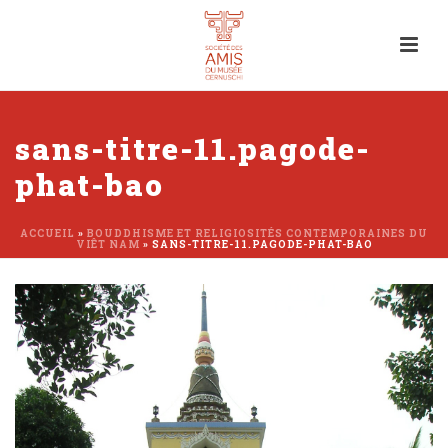
sans-titre-11.pagode-
phat-bao
ACCUEIL
»
BOUDDHISME ET RELIGIOSITÉS CONTEMPORAINES DU
VIÊT NAM
»
SANS-TITRE-11.PAGODE-PHAT-BAO