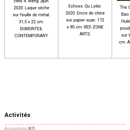
cells 4. Weng Jijun.
Echoes. Qu Leilei.
The C
2020. Laque sèche
2020. Encre de chine
Bao 
sur feuille de métal.
sur papier xuan. 172
Huile
31,5 x 22 cm.
x 90 cm. RED ZONE
poudr
DUMONTEIL
ARTS.
sur t
CONTEMPORARY.
cm. A
Activités
Acquisitions
(87)