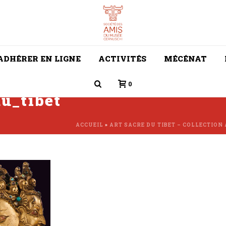
ADHÉRER EN LIGNE
ACTIVITÉS
MÉCÉNAT
0
du_tibet
ACCUEIL
»
ART SACRE DU TIBET – COLLECTION