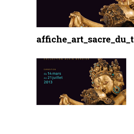
affiche_art_sacre_du_t