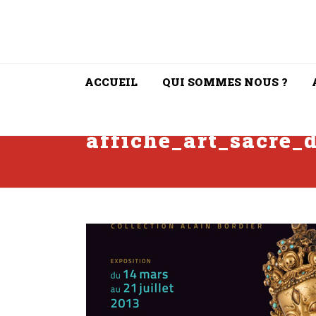
ACCUEIL
QUI SOMMES NOUS ?
affiche_art_sacre_