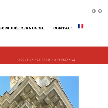
LE MUSÉE CERNUSCHI
CONTACT
ACCUEIL
»
ART PARIS – ART FAIR
»
1.1