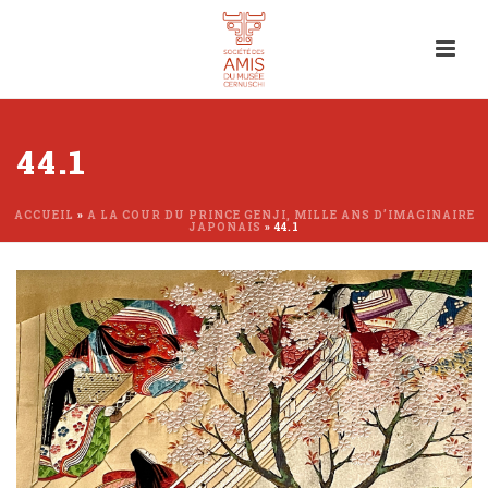
44.1
ACCUEIL
»
A LA COUR DU PRINCE GENJI, MILLE ANS D’IMAGINAIRE
JAPONAIS
»
44.1