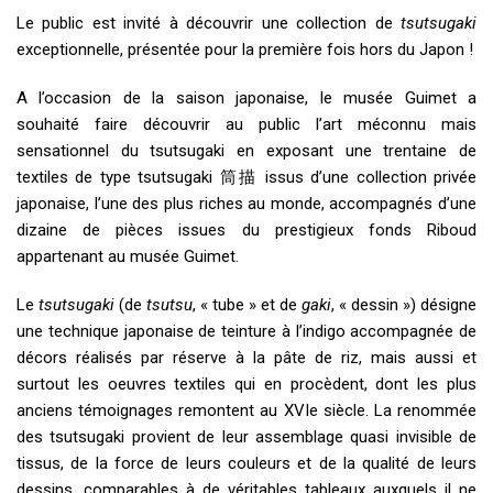
Le public est invité à découvrir une collection de
tsutsugaki
exceptionnelle, présentée pour la première fois hors du Japon !
A l’occasion de la saison japonaise, le musée Guimet a
souhaité faire découvrir au public l’art méconnu mais
sensationnel du tsutsugaki en exposant une trentaine de
textiles de type tsutsugaki 筒描 issus d’une collection privée
japonaise, l’une des plus riches au monde, accompagnés d’une
dizaine de pièces issues du prestigieux fonds Riboud
appartenant au musée Guimet.
Le
tsutsugaki
(de
tsutsu
, « tube » et de
gaki
, « dessin ») désigne
une technique japonaise de teinture à l’indigo accompagnée de
décors réalisés par réserve à la pâte de riz, mais aussi et
surtout les oeuvres textiles qui en procèdent, dont les plus
anciens témoignages remontent au XVIe siècle. La renommée
des tsutsugaki provient de leur assemblage quasi invisible de
tissus, de la force de leurs couleurs et de la qualité de leurs
dessins, comparables à de véritables tableaux auxquels il ne