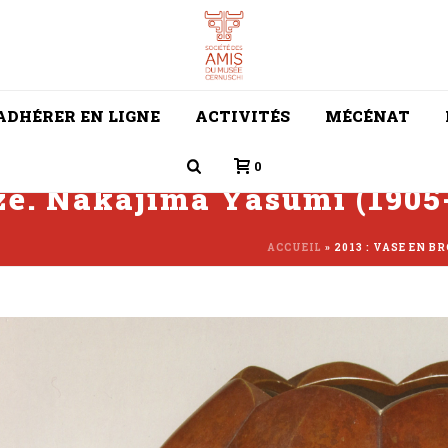
ADHÉRER EN LIGNE
ACTIVITÉS
MÉCÉNAT
0
nze. Nakajima Yasumi (1905
ACCUEIL
»
2013 : VASE EN B