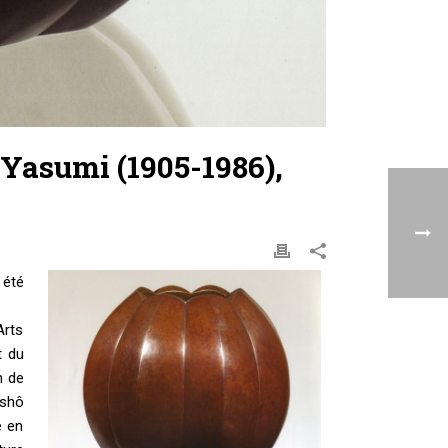
 Yasumi (1905-1986),
 été
Arts
t du
n de
-shô
e en