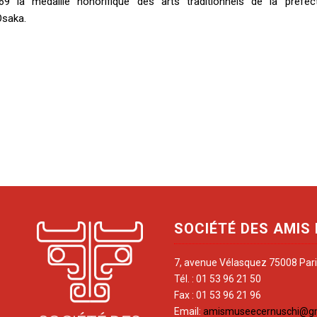
69 la médaille honorifique des arts traditionnels de la préfec
Osaka.
SOCIÉTÉ DES AMIS
7, avenue Vélasquez 75008 Par
Tél. : 01 53 96 21 50
Fax : 01 53 96 21 96
Email:
amismuseecernuschi@g