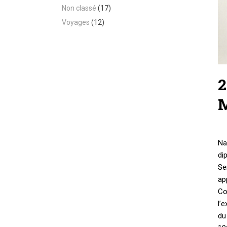
Non classé
(17)
Voyages
(12)
2
M
Na
di
Se
ap
Co
l’
du