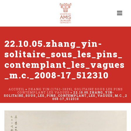
22.10.05.zhang_yin-
solitaire_sous_les_pins_
contemplant_les_vagues
_m.c._2008-17_512310
ACCUEIL
»
ZHANG YIN (1761-1829), SOLITAIRE SOUS LES PINS
CONTEMPLANT LES VAGUES
»
22.10.05.ZHANG_YIN-
SOLITAIRE_SOUS_LES_PINS_CONTEMPLANT_LES_VAGUES_M.C._2
008-17_512310