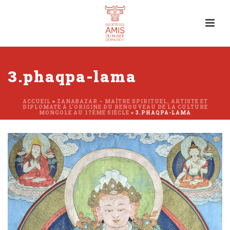
3.phaqpa-lama
ACCUEIL
»
ZANABAZAR – MAÎTRE SPIRITUEL, ARTISTE ET
DIPLOMATE À L’ORIGINE DU RENOUVEAU DE LA CULTURE
MONGOLE AU 17ÈME SIÈCLE
»
3.PHAQPA-LAMA