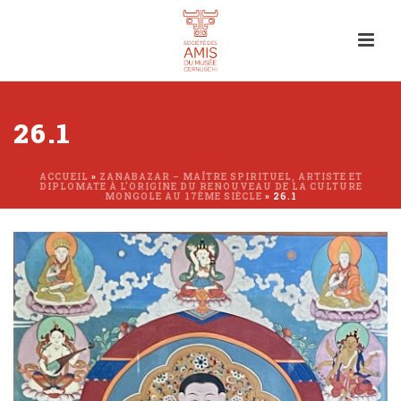
26.1
ACCUEIL
»
ZANABAZAR – MAÎTRE SPIRITUEL, ARTISTE ET
DIPLOMATE À L’ORIGINE DU RENOUVEAU DE LA CULTURE
MONGOLE AU 17ÈME SIÈCLE
»
26.1