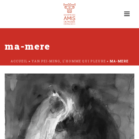
ma-mere
ACCUEIL
»
YAN PEI-MING, L’HOMME QUI PLEURE
»
MA-MERE