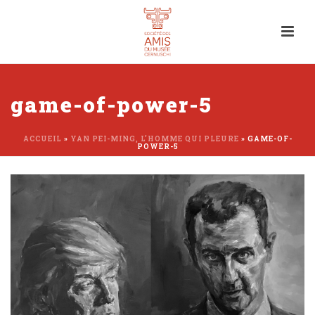
game-of-power-5
ACCUEIL
»
YAN PEI-MING, L’HOMME QUI PLEURE
»
GAME-OF-
POWER-5