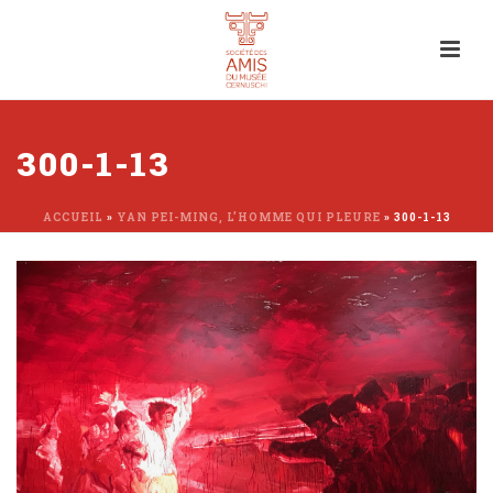
300-1-13
ACCUEIL
»
YAN PEI-MING, L’HOMME QUI PLEURE
»
300-1-13