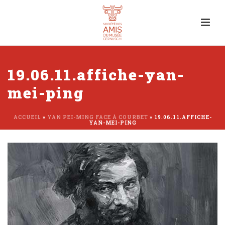
19.06.11.affiche-yan-
mei-ping
ACCUEIL
»
YAN PEI-MING FACE À COURBET
»
19.06.11.AFFICHE-
YAN-MEI-PING