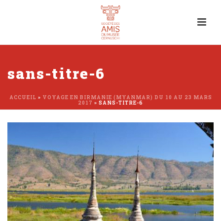
sans-titre-6
ACCUEIL
»
VOYAGE EN BIRMANIE (MYANMAR) DU 10 AU 23 MARS
2017
»
SANS-TITRE-6