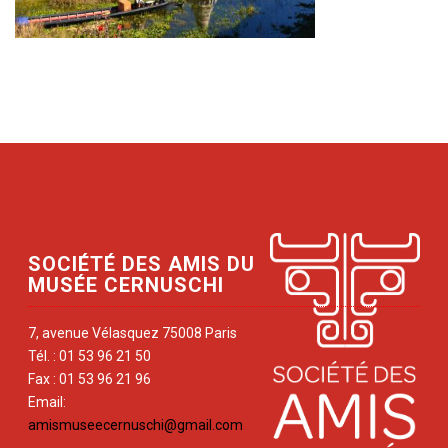
SOCIÉTÉ DES AMIS DU
MUSÉE CERNUSCHI
7, avenue Vélasquez 75008 Paris
Tél. : 01 53 96 21 50
Fax : 01 53 96 21 96
Email:
amismuseecernuschi@gmail.com