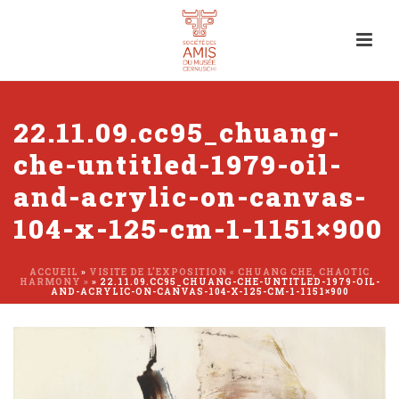
22.11.09.cc95_chuang-
che-untitled-1979-oil-
and-acrylic-on-canvas-
104-x-125-cm-1-1151×900
ACCUEIL
»
VISITE DE L’EXPOSITION « CHUANG CHE, CHAOTIC
HARMONY »
»
22.11.09.CC95_CHUANG-CHE-UNTITLED-1979-OIL-
AND-ACRYLIC-ON-CANVAS-104-X-125-CM-1-1151×900