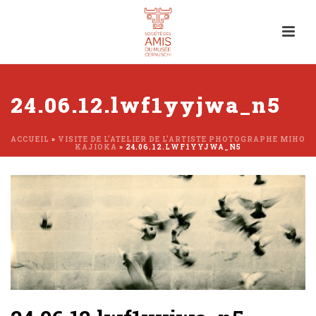
24.06.12.lwf1yyjwa_n5
ACCUEIL
»
VISITE DE L’ATELIER DE L’ARTISTE PHOTOGRAPHE MIHO
KAJIOKA
»
24.06.12.LWF1YYJWA_N5