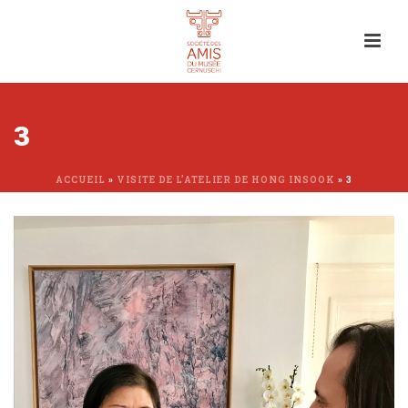
3
ACCUEIL
»
VISITE DE L’ATELIER DE HONG INSOOK
»
3