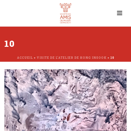
10
ACCUEIL
»
VISITE DE L’ATELIER DE HONG INSOOK
»
10