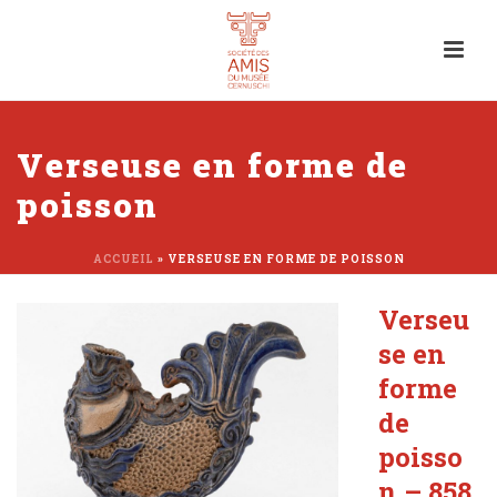
Verseuse en forme de
poisson
ACCUEIL
»
VERSEUSE EN FORME DE POISSON
Verseu
se en
forme
de
poisso
n – 858