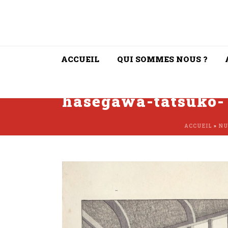
ACCUEIL
QUI SOMMES NOUS ?
hasegawa-tatsuko-
ACCUEIL
»
NU