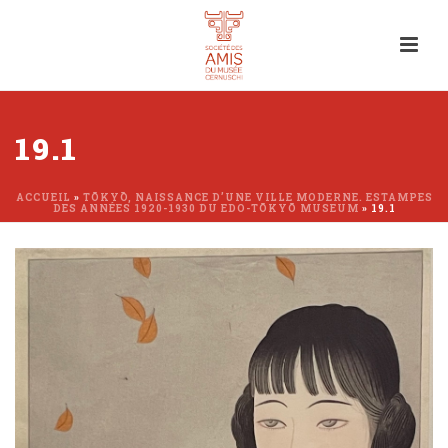
19.1
ACCUEIL
»
TŌKYŌ, NAISSANCE D’UNE VILLE MODERNE. ESTAMPES
DES ANNÉES 1920-1930 DU EDO-TŌKYŌ MUSEUM
»
19.1