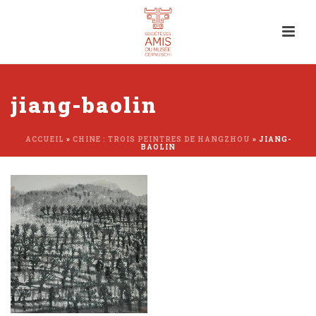
jiang-baolin
ACCUEIL
»
CHINE : TROIS PEINTRES DE HANGZHOU
»
JIANG-
BAOLIN